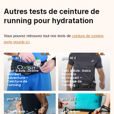
Autres tests de ceinture de
running pour hydratation
Vous pouvez retrouvez tout nos tests de
ceinture de running
porte gourde ici
.
prix: 40 €
prix: 40 €
Test & Avis : Oxsitis
Test & Avis : Asics
SlimBelt
Runners
Adventure –
Bottlebelt –
Ceinture de
Ceinture de
running
running
prix: 45 €
prix: 20 €
Test & Avis –
Test & Avis: