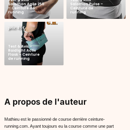
Salomon Agile 250
Salomon Pulse –
– Ceinture de
Ceinture de
running
running
prix: 45 €
Test & Avis –
Raidlight Activ
Flask – Ceinture
de running
A propos de l'auteur
Mathieu est le passionné de course derrière ceinture-
running.com. Ayant toujours eu la course comme une part