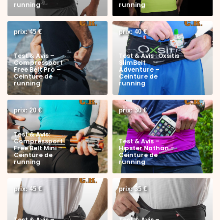
running
running
prix: 45 €
prix: 40 €
Test & Avis –
Test & Avis : Oxsitis
Compressport
SlimBelt
Free Belt Pro –
Adventure –
Ceinture de
Ceinture de
running
running
prix: 20 €
prix: 30 €
Test & Avis:
Compressport
Test & Avis –
Free Belt Mini –
Hipster Nathan –
Ceinture de
Ceinture de
running
running
prix: 45 €
prix: 35 €
Test & Avis –
Test & Avis –